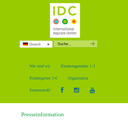
Deutsch
Wer sind wir
Kindertagesstätte 1-3
Kindergarten 3-6
Organisation
Sonnenstrahl
Presseinformation