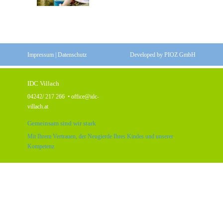
Impressum
|
Datenschutz
Developed by
PIOZ GmbH
IDC Villach
04242/ 217 266
•
office@idc-
villach.at
Gemeinsam sind wir stark
Mit Ihrem Vertrauen, der Neugierde Ihres Kindes und unserer
Kompetenz